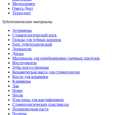
Медполимер
Омега Дент
Технодент
Зуботехнические материалы
Аттачмены
Стоматологический воск
Гильзы для зубных коронок
Гипс зуботехнический
Держатели
Диски
Материалы для перебазировки съемных протезов
Инструменты
Зубы искусственные
Керамическая масса для стоматологии
Кисти для керамики
Кламмеры
Лак
Ножи
Песок
Пластины для вакумформера
Стоматологические пластмассы
Полировочная паста
Полиры