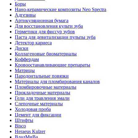
Боры
Нано-керамические композиты Neo Spectra
Адгезивы
Артикуляционная бумага
Для восстановления культи зуба
Герметики для фиссур зубов
Паста для девитализации пульпы зуба
Детектор кариеса
Диски
Коллагеновые биоматериалы
Коффердам
Кровоостанавливающие препараты
Матрицы
Пародонтальные повязки
Материалы для пломбирования каналов
Пломбировочные материалы
Прокладочные материалы
Гели для травления эмали
Слепочные материалы
Холодовая проба
Цемент для фиксации
Штифты
Bisco
Heraeus Kulzer
ВладМиВа