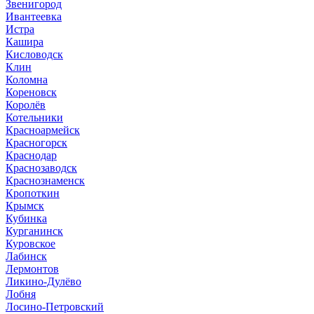
Звенигород
Ивантеевка
Истра
Кашира
Кисловодск
Клин
Коломна
Кореновск
Королёв
Котельники
Красноармейск
Красногорск
Краснодар
Краснозаводск
Краснознаменск
Кропоткин
Крымск
Кубинка
Курганинск
Куровское
Лабинск
Лермонтов
Ликино-Дулёво
Лобня
Лосино-Петровский