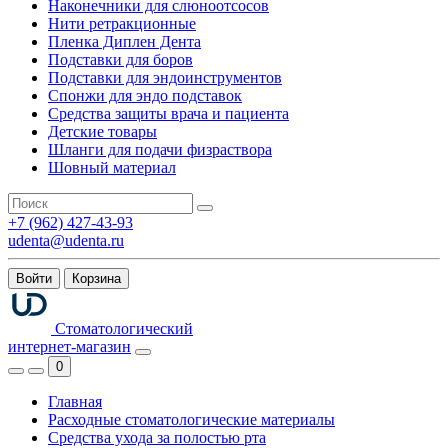
Наконечники для слюноотсосов
Нити ретракционные
Пленка Диплен Дента
Подставки для боров
Подставки для эндоинструментов
Спонжи для эндо подставок
Средства защиты врача и пациента
Детские товары
Шланги для подачи физраствора
Шовный материал
+7 (962) 427-43-93
udenta@udenta.ru
Войти
Корзина
Стоматологический
интернет-магазин
0
Главная
Расходные стоматологические материалы
Средства ухода за полостью рта