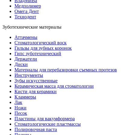
ВладМиВа
Медполимер
Омега Дент
Технодент
Зуботехнические материалы
Аттачмены
Стоматологический воск
Гильзы для зубных коронок
Гипс зуботехнический
Держатели
Диски
Материалы для перебазировки съемных протезов
Инструменты
Зубы искусственные
Керамическая масса для стоматологии
Кисти для керамики
Кламмеры
Лак
Ножи
Песок
Пластины для вакумформера
Стоматологические пластмассы
Полировочная паста
Полиры