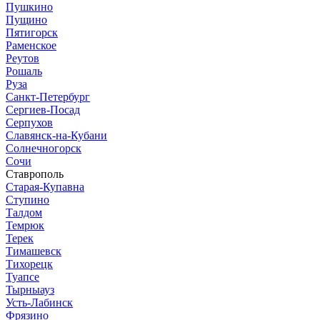
Пушкино
Пущино
Пятигорск
Раменское
Реутов
Рошаль
Руза
Санкт-Петербург
Сергиев-Посад
Серпухов
Славянск-на-Кубани
Солнечногорск
Сочи
Ставрополь
Старая-Купавна
Ступино
Талдом
Темрюк
Терек
Тимашевск
Тихорецк
Туапсе
Тырныауз
Усть-Лабинск
Фрязино