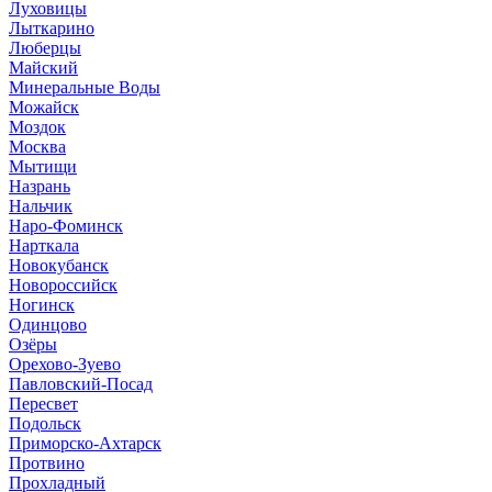
Луховицы
Лыткарино
Люберцы
Майский
Минеральные Воды
Можайск
Моздок
Москва
Мытищи
Назрань
Нальчик
Наро-Фоминск
Нарткала
Новокубанск
Новороссийск
Ногинск
Одинцово
Озёры
Орехово-Зуево
Павловский-Посад
Пересвет
Подольск
Приморско-Ахтарск
Протвино
Прохладный