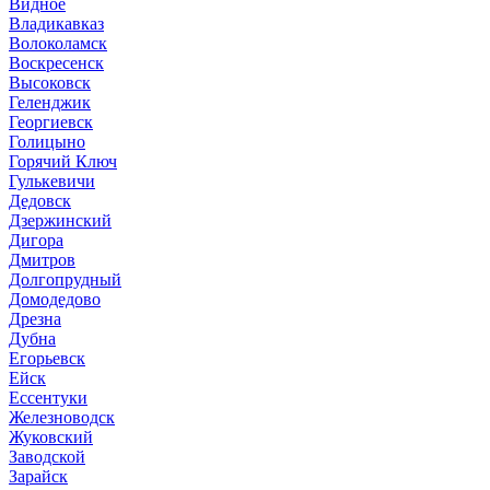
Видное
Владикавказ
Волоколамск
Воскресенск
Высоковск
Геленджик
Георгиевск
Голицыно
Горячий Ключ
Гулькевичи
Дедовск
Дзержинский
Дигора
Дмитров
Долгопрудный
Домодедово
Дрезна
Дубна
Егорьевск
Ейск
Ессентуки
Железноводск
Жуковский
Заводской
Зарайск