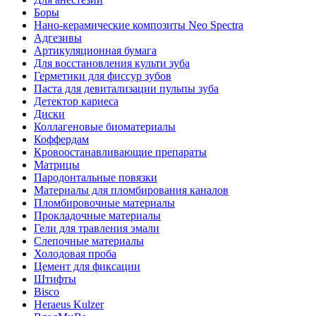
Боры
Нано-керамические композиты Neo Spectra
Адгезивы
Артикуляционная бумага
Для восстановления культи зуба
Герметики для фиссур зубов
Паста для девитализации пульпы зуба
Детектор кариеса
Диски
Коллагеновые биоматериалы
Коффердам
Кровоостанавливающие препараты
Матрицы
Пародонтальные повязки
Материалы для пломбирования каналов
Пломбировочные материалы
Прокладочные материалы
Гели для травления эмали
Слепочные материалы
Холодовая проба
Цемент для фиксации
Штифты
Bisco
Heraeus Kulzer