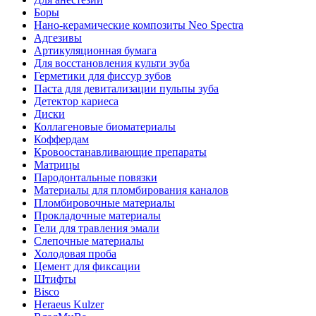
Боры
Нано-керамические композиты Neo Spectra
Адгезивы
Артикуляционная бумага
Для восстановления культи зуба
Герметики для фиссур зубов
Паста для девитализации пульпы зуба
Детектор кариеса
Диски
Коллагеновые биоматериалы
Коффердам
Кровоостанавливающие препараты
Матрицы
Пародонтальные повязки
Материалы для пломбирования каналов
Пломбировочные материалы
Прокладочные материалы
Гели для травления эмали
Слепочные материалы
Холодовая проба
Цемент для фиксации
Штифты
Bisco
Heraeus Kulzer