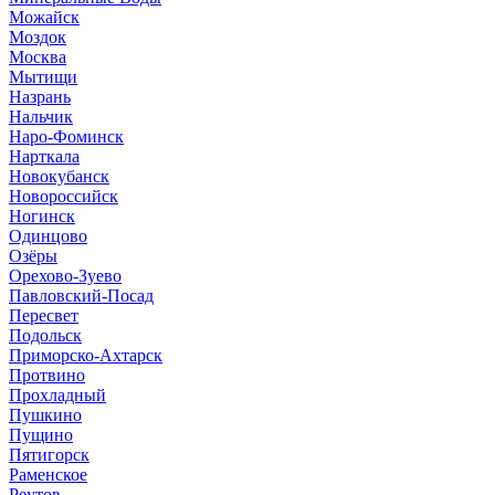
Можайск
Моздок
Москва
Мытищи
Назрань
Нальчик
Наро-Фоминск
Нарткала
Новокубанск
Новороссийск
Ногинск
Одинцово
Озёры
Орехово-Зуево
Павловский-Посад
Пересвет
Подольск
Приморско-Ахтарск
Протвино
Прохладный
Пушкино
Пущино
Пятигорск
Раменское
Реутов