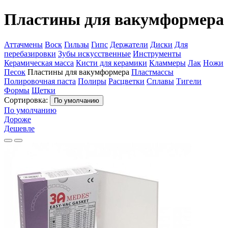
Пластины для вакумформера
Аттачмены
Воск
Гильзы
Гипс
Держатели
Диски
Для
перебазировки
Зубы искусственные
Инструменты
Керамическая масса
Кисти для керамики
Кламмеры
Лак
Ножи
Песок
Пластины для вакумформера
Пластмассы
Полировочная паста
Полиры
Расцветки
Сплавы
Тигели
Формы
Щетки
Сортировка:
По умолчанию
По умолчанию
Дороже
Дешевле