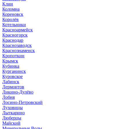
Клин
Коломна
Кореновск
Королёв
Котельники
Красноармейск
Красногорск
Краснодар
Краснозаводск
Краснознаменск
Кропоткин
Крымск
Кубинка
Курганинск
Куровское
Лабинск
Лермонтов
Ликино-Дулёво
Лобня
Лосино-Петровский
Луховицы
Лыткарино
Люберцы
Майский
Минеральные Воды