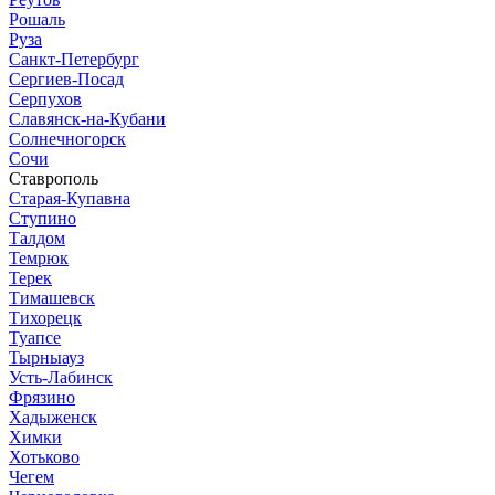
Рошаль
Руза
Санкт-Петербург
Сергиев-Посад
Серпухов
Славянск-на-Кубани
Солнечногорск
Сочи
Ставрополь
Старая-Купавна
Ступино
Талдом
Темрюк
Терек
Тимашевск
Тихорецк
Туапсе
Тырныауз
Усть-Лабинск
Фрязино
Хадыженск
Химки
Хотьково
Чегем