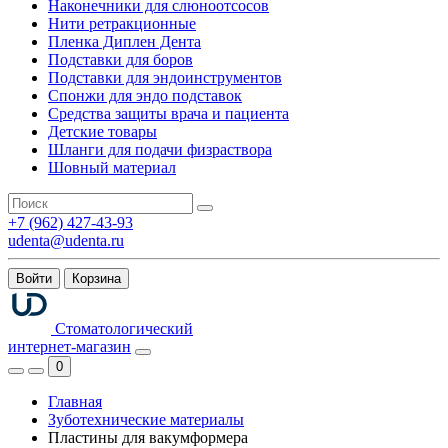
Наконечники для слюноотсосов
Нити ретракционные
Пленка Диплен Дента
Подставки для боров
Подставки для эндоинструментов
Спонжи для эндо подставок
Средства защиты врача и пациента
Детские товары
Шланги для подачи физраствора
Шовный материал
+7 (962) 427-43-93
udenta@udenta.ru
Войти
Корзина
Стоматологический
интернет-магазин
0
Главная
Зуботехнические материалы
Пластины для вакумформера