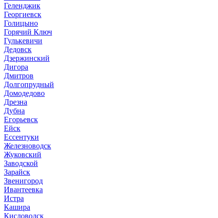
Геленджик
Георгиевск
Голицыно
Горячий Ключ
Гулькевичи
Дедовск
Дзержинский
Дигора
Дмитров
Долгопрудный
Домодедово
Дрезна
Дубна
Егорьевск
Ейск
Ессентуки
Железноводск
Жуковский
Заводской
Зарайск
Звенигород
Ивантеевка
Истра
Кашира
Кисловодск