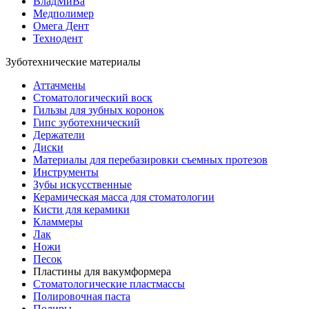
ВладМиВа
Медполимер
Омега Дент
Технодент
Зуботехнические материалы
Аттачмены
Стоматологический воск
Гильзы для зубных коронок
Гипс зуботехнический
Держатели
Диски
Материалы для перебазировки съемных протезов
Инструменты
Зубы искусственные
Керамическая масса для стоматологии
Кисти для керамики
Кламмеры
Лак
Ножи
Песок
Пластины для вакумформера
Стоматологические пластмассы
Полировочная паста
Полиры