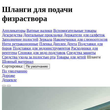
Шланги для подачи
физраствора
Аппликаторы
Ватные валики
Вспомогательные товары
Дезсредства
Дентальные прокладки
Держатели для салфеток
Заполнение полостей
Зеркала
Наконечники для слюноотсосов
Нити ретракционные
Пленка Диплен Дента
Подставки для
боров
Подставки для эндоинструментов
Расходники для
рентгена
Спонжи для эндо подставок
Средства защиты
Средства ухода за полостью рта
Товары для детей
Шланги
Шовный материал
Сортировка:
По умолчанию
По умолчанию
Дороже
Дешевле