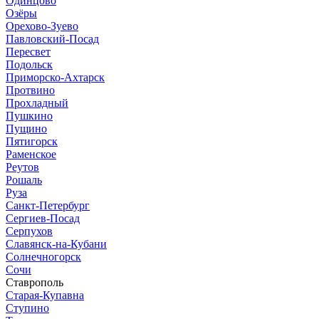
Одинцово
Озёры
Орехово-Зуево
Павловский-Посад
Пересвет
Подольск
Приморско-Ахтарск
Протвино
Прохладный
Пушкино
Пущино
Пятигорск
Раменское
Реутов
Рошаль
Руза
Санкт-Петербург
Сергиев-Посад
Серпухов
Славянск-на-Кубани
Солнечногорск
Сочи
Ставрополь
Старая-Купавна
Ступино