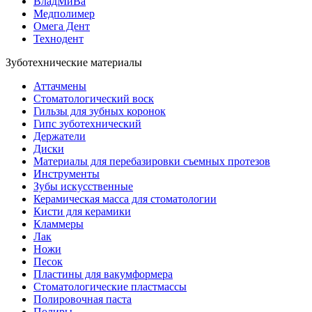
ВладМиВа
Медполимер
Омега Дент
Технодент
Зуботехнические материалы
Аттачмены
Стоматологический воск
Гильзы для зубных коронок
Гипс зуботехнический
Держатели
Диски
Материалы для перебазировки съемных протезов
Инструменты
Зубы искусственные
Керамическая масса для стоматологии
Кисти для керамики
Кламмеры
Лак
Ножи
Песок
Пластины для вакумформера
Стоматологические пластмассы
Полировочная паста
Полиры