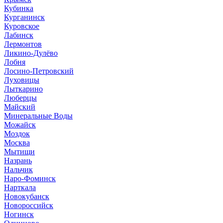
Кубинка
Курганинск
Куровское
Лабинск
Лермонтов
Ликино-Дулёво
Лобня
Лосино-Петровский
Луховицы
Лыткарино
Люберцы
Майский
Минеральные Воды
Можайск
Моздок
Москва
Мытищи
Назрань
Нальчик
Наро-Фоминск
Нарткала
Новокубанск
Новороссийск
Ногинск