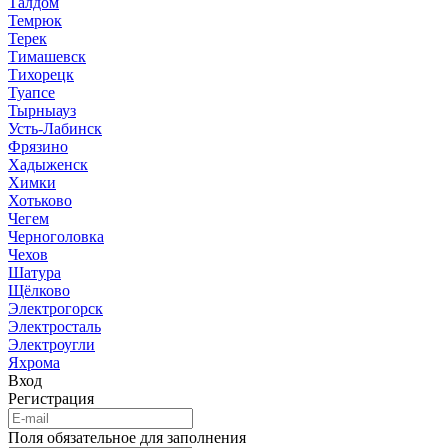
Талдом
Темрюк
Терек
Тимашевск
Тихорецк
Туапсе
Тырныауз
Усть-Лабинск
Фрязино
Хадыженск
Химки
Хотьково
Чегем
Черноголовка
Чехов
Шатура
Щёлково
Электрогорск
Электросталь
Электроугли
Яхрома
Вход
Регистрация
Поля обязательное для заполнения