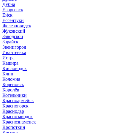
Дубна
Егорьевск
Ейск
Ессентуки
Железноводск
Жуковский
Заводской
Зарайск
Звенигород
Ивантеевка
Истра
Кашира
Кисловодск
Клин
Коломна
Кореновск
Королёв
Котельники
Красноармейск
Красногорск
Краснодар
Краснозаводск
Краснознаменск
Кропоткин
Крымск