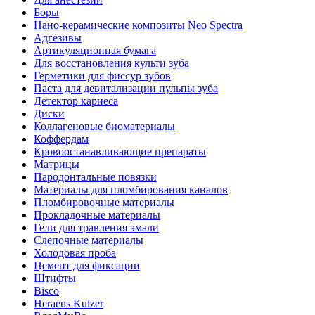
Боры
Нано-керамические композиты Neo Spectra
Адгезивы
Артикуляционная бумага
Для восстановления культи зуба
Герметики для фиссур зубов
Паста для девитализации пульпы зуба
Детектор кариеса
Диски
Коллагеновые биоматериалы
Коффердам
Кровоостанавливающие препараты
Матрицы
Пародонтальные повязки
Материалы для пломбирования каналов
Пломбировочные материалы
Прокладочные материалы
Гели для травления эмали
Слепочные материалы
Холодовая проба
Цемент для фиксации
Штифты
Bisco
Heraeus Kulzer