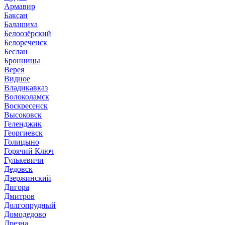
Армавир
Баксан
Балашиха
Белоозёрский
Белореченск
Беслан
Бронницы
Верея
Видное
Владикавказ
Волоколамск
Воскресенск
Высоковск
Геленджик
Георгиевск
Голицыно
Горячий Ключ
Гулькевичи
Дедовск
Дзержинский
Дигора
Дмитров
Долгопрудный
Домодедово
Дрезна