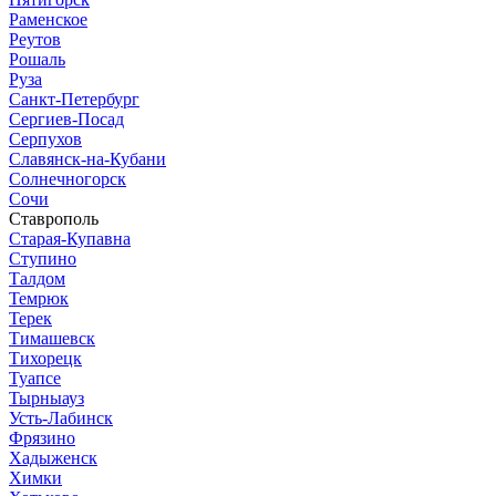
Раменское
Реутов
Рошаль
Руза
Санкт-Петербург
Сергиев-Посад
Серпухов
Славянск-на-Кубани
Солнечногорск
Сочи
Ставрополь
Старая-Купавна
Ступино
Талдом
Темрюк
Терек
Тимашевск
Тихорецк
Туапсе
Тырныауз
Усть-Лабинск
Фрязино
Хадыженск
Химки