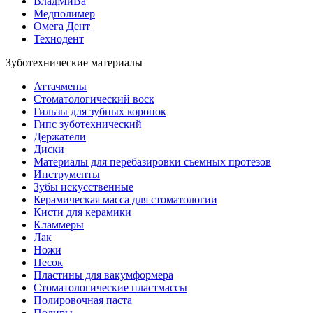
ВладМиВа
Медполимер
Омега Дент
Технодент
Зуботехнические материалы
Аттачмены
Стоматологический воск
Гильзы для зубных коронок
Гипс зуботехнический
Держатели
Диски
Материалы для перебазировки съемных протезов
Инструменты
Зубы искусственные
Керамическая масса для стоматологии
Кисти для керамики
Кламмеры
Лак
Ножи
Песок
Пластины для вакумформера
Стоматологические пластмассы
Полировочная паста
Полиры