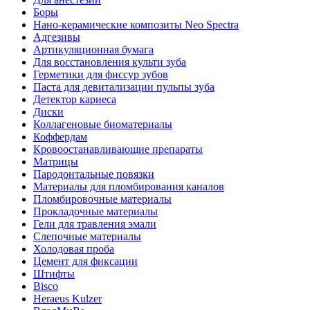
Боры
Нано-керамические композиты Neo Spectra
Адгезивы
Артикуляционная бумага
Для восстановления культи зуба
Герметики для фиссур зубов
Паста для девитализации пульпы зуба
Детектор кариеса
Диски
Коллагеновые биоматериалы
Коффердам
Кровоостанавливающие препараты
Матрицы
Пародонтальные повязки
Материалы для пломбирования каналов
Пломбировочные материалы
Прокладочные материалы
Гели для травления эмали
Слепочные материалы
Холодовая проба
Цемент для фиксации
Штифты
Bisco
Heraeus Kulzer