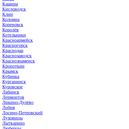
Кашира
Кисловодск
Клин
Коломна
Кореновск
Королёв
Котельники
Красноармейск
Красногорск
Краснодар
Краснозаводск
Краснознаменск
Кропоткин
Крымск
Кубинка
Курганинск
Куровское
Лабинск
Лермонтов
Ликино-Дулёво
Лобня
Лосино-Петровский
Луховицы
Лыткарино
Люберцы