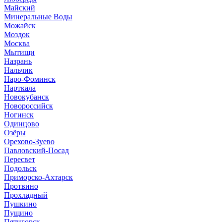
Майский
Минеральные Воды
Можайск
Моздок
Москва
Мытищи
Назрань
Нальчик
Наро-Фоминск
Нарткала
Новокубанск
Новороссийск
Ногинск
Одинцово
Озёры
Орехово-Зуево
Павловский-Посад
Пересвет
Подольск
Приморско-Ахтарск
Протвино
Прохладный
Пушкино
Пущино
Пятигорск