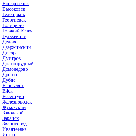
Воскресенск
Высоковск
Геленджик
Георгиевск
Голицыно
Горячий Ключ
Гулькевичи
Дедовск
Дзержинский
Дигора
Дмитров
Долгопрудный
Домодедово
Дрезна
Дубна
Егорьевск
Ейск
Ессентуки
Железноводск
Жуковский
Заводской
Зарайск
Звенигород
Ивантеевка
Истра