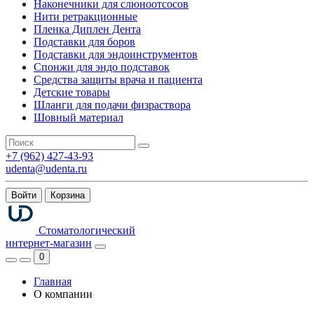
Наконечники для слюноотсосов
Нити ретракционные
Пленка Диплен Дента
Подставки для боров
Подставки для эндоинструментов
Спонжи для эндо подставок
Средства защиты врача и пациента
Детские товары
Шланги для подачи физраствора
Шовный материал
+7 (962) 427-43-93
udenta@udenta.ru
Войти
Корзина
Стоматологический
интернет-магазин
0
Главная
О компании