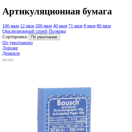
Артикуляционная бумага
100 мкм
12 мкм
200 мкм
40 мкм
71 мкм
8 мкм
80 мкм
Окклюзионный спрей
Подкова
Сортировка:
По умолчанию
По умолчанию
Дороже
Дешевле