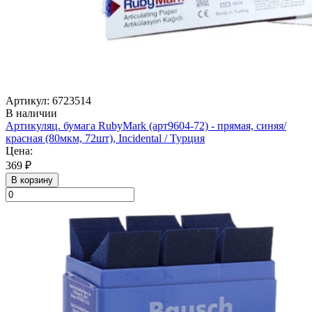
Артикул: 6723514
В наличии
Артикуляц. бумага RubyMark (арт9604-72) - прямая, синяя/
красная (80мкм, 72шт), Incidental / Турция
Цена:
369 ₽
В корзину