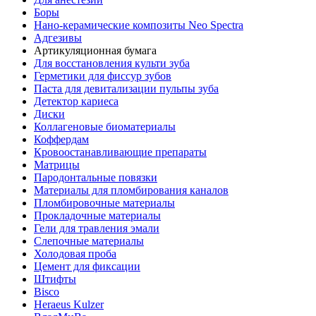
Боры
Нано-керамические композиты Neo Spectra
Адгезивы
Артикуляционная бумага
Для восстановления культи зуба
Герметики для фиссур зубов
Паста для девитализации пульпы зуба
Детектор кариеса
Диски
Коллагеновые биоматериалы
Коффердам
Кровоостанавливающие препараты
Матрицы
Пародонтальные повязки
Материалы для пломбирования каналов
Пломбировочные материалы
Прокладочные материалы
Гели для травления эмали
Слепочные материалы
Холодовая проба
Цемент для фиксации
Штифты
Bisco
Heraeus Kulzer