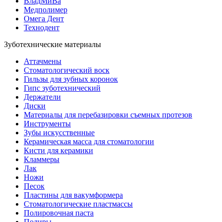
ВладМиВа
Медполимер
Омега Дент
Технодент
Зуботехнические материалы
Аттачмены
Стоматологический воск
Гильзы для зубных коронок
Гипс зуботехнический
Держатели
Диски
Материалы для перебазировки съемных протезов
Инструменты
Зубы искусственные
Керамическая масса для стоматологии
Кисти для керамики
Кламмеры
Лак
Ножи
Песок
Пластины для вакумформера
Стоматологические пластмассы
Полировочная паста
Полиры