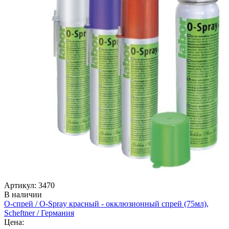
Артикул: 3470
В наличии
О-спрей / O-Spray красный - окклюзионный спрей (75мл),
Scheftner / Германия
Цена: