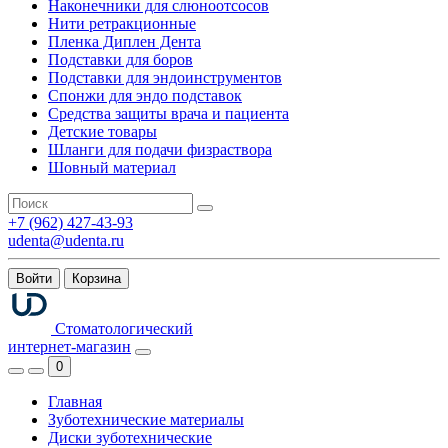
Наконечники для слюноотсосов
Нити ретракционные
Пленка Диплен Дента
Подставки для боров
Подставки для эндоинструментов
Спонжи для эндо подставок
Средства защиты врача и пациента
Детские товары
Шланги для подачи физраствора
Шовный материал
+7 (962) 427-43-93
udenta@udenta.ru
Войти
Корзина
Стоматологический
интернет-магазин
0
Главная
Зуботехнические материалы
Диски зуботехнические