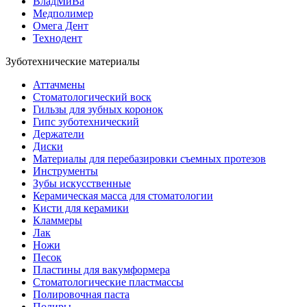
ВладМиВа
Медполимер
Омега Дент
Технодент
Зуботехнические материалы
Аттачмены
Стоматологический воск
Гильзы для зубных коронок
Гипс зуботехнический
Держатели
Диски
Материалы для перебазировки съемных протезов
Инструменты
Зубы искусственные
Керамическая масса для стоматологии
Кисти для керамики
Кламмеры
Лак
Ножи
Песок
Пластины для вакумформера
Стоматологические пластмассы
Полировочная паста
Полиры