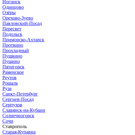
Ногинск
Одинцово
Озёры
Орехово-Зуево
Павловский-Посад
Пересвет
Подольск
Приморско-Ахтарск
Протвино
Прохладный
Пушкино
Пущино
Пятигорск
Раменское
Реутов
Рошаль
Руза
Санкт-Петербург
Сергиев-Посад
Серпухов
Славянск-на-Кубани
Солнечногорск
Сочи
Ставрополь
Старая-Купавна