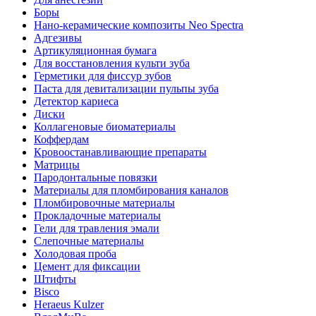
Боры
Нано-керамические композиты Neo Spectra
Адгезивы
Артикуляционная бумага
Для восстановления культи зуба
Герметики для фиссур зубов
Паста для девитализации пульпы зуба
Детектор кариеса
Диски
Коллагеновые биоматериалы
Коффердам
Кровоостанавливающие препараты
Матрицы
Пародонтальные повязки
Материалы для пломбирования каналов
Пломбировочные материалы
Прокладочные материалы
Гели для травления эмали
Слепочные материалы
Холодовая проба
Цемент для фиксации
Штифты
Bisco
Heraeus Kulzer