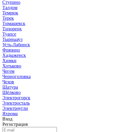
Ступино
Талдом
Темрюк
Терек
Тимашевск
Тихорецк
Туапсе
Тырныауз
Усть-Лабинск
Фрязино
Хадыженск
Химки
Хотьково
Чегем
Черноголовка
Чехов
Шатура
Щёлково
Электрогорск
Электросталь
Электроугли
Яхрома
Вход
Регистрация