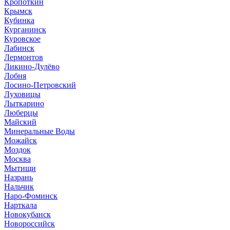
Кропоткин
Крымск
Кубинка
Курганинск
Куровское
Лабинск
Лермонтов
Ликино-Дулёво
Лобня
Лосино-Петровский
Луховицы
Лыткарино
Люберцы
Майский
Минеральные Воды
Можайск
Моздок
Москва
Мытищи
Назрань
Нальчик
Наро-Фоминск
Нарткала
Новокубанск
Новороссийск