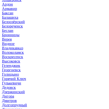
Ардон
Армавир
Баксан
Балашиха
Белоозёрский
Белореченск
Беслан
Бронницы
Верея
Видное
Владикавказ
Волоколамск
Воскресенск
Высоковск
Геленджик
Георгиевск
Голицыно
Горячий Ключ
Гулькевичи
Дедовск
Дзержинский
Дигора
Дмитров
Долгопрудный