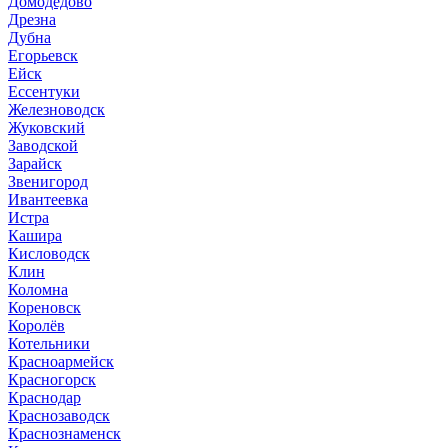
Домодедово
Дрезна
Дубна
Егорьевск
Ейск
Ессентуки
Железноводск
Жуковский
Заводской
Зарайск
Звенигород
Ивантеевка
Истра
Кашира
Кисловодск
Клин
Коломна
Кореновск
Королёв
Котельники
Красноармейск
Красногорск
Краснодар
Краснозаводск
Краснознаменск