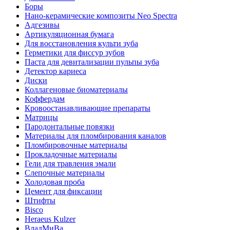
Боры
Нано-керамические композиты Neo Spectra
Адгезивы
Артикуляционная бумага
Для восстановления культи зуба
Герметики для фиссур зубов
Паста для девитализации пульпы зуба
Детектор кариеса
Диски
Коллагеновые биоматериалы
Коффердам
Кровоостанавливающие препараты
Матрицы
Пародонтальные повязки
Материалы для пломбирования каналов
Пломбировочные материалы
Прокладочные материалы
Гели для травления эмали
Слепочные материалы
Холодовая проба
Цемент для фиксации
Штифты
Bisco
Heraeus Kulzer
ВладМиВа