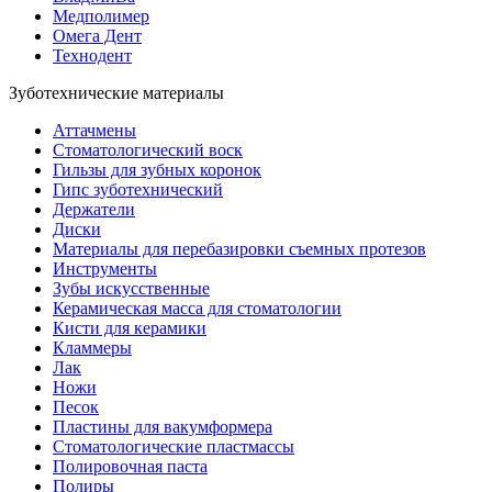
Медполимер
Омега Дент
Технодент
Зуботехнические материалы
Аттачмены
Стоматологический воск
Гильзы для зубных коронок
Гипс зуботехнический
Держатели
Диски
Материалы для перебазировки съемных протезов
Инструменты
Зубы искусственные
Керамическая масса для стоматологии
Кисти для керамики
Кламмеры
Лак
Ножи
Песок
Пластины для вакумформера
Стоматологические пластмассы
Полировочная паста
Полиры