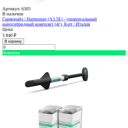
Артикул: 6305
В наличии
Гармонайз / Harmonize (А3.5Е) - универсальный
наногибридный композит (4г), Kerr / Италия
Цена:
3 840 ₽
В корзину
Новинка