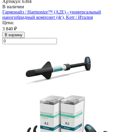
Артикул: 6304
В наличии
Гармонайз / Harmonize™ (А2Е) - универсальный
наногибридный композит (4г), Kerr / Италия
Цена:
3 840 ₽
В корзину