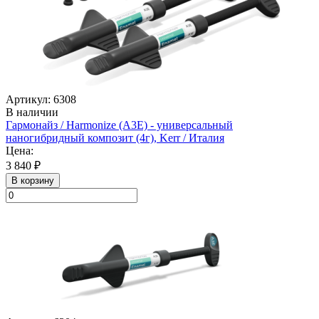
Артикул: 6308
В наличии
Гармонайз / Harmonize (А3Е) - универсальный
наногибридный композит (4г), Kerr / Италия
Цена:
3 840 ₽
В корзину