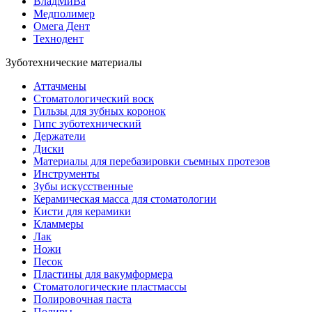
ВладМиВа
Медполимер
Омега Дент
Технодент
Зуботехнические материалы
Аттачмены
Стоматологический воск
Гильзы для зубных коронок
Гипс зуботехнический
Держатели
Диски
Материалы для перебазировки съемных протезов
Инструменты
Зубы искусственные
Керамическая масса для стоматологии
Кисти для керамики
Кламмеры
Лак
Ножи
Песок
Пластины для вакумформера
Стоматологические пластмассы
Полировочная паста
Полиры