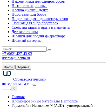
Наконечники для слюноотсосов
Нити ретракционные
Пленка Диплен Дента
Подставки для боров
Подставки для эндоинструментов
Спонжи для эндо подставок
Средства защиты врача и пациента
Детские товары
Шланги для подачи физраствора
Шовный материал
+7 (962) 427-43-93
udenta@udenta.ru
Войти
Корзина
Стоматологический
интернет-магазин
0
Главная
Пломбировочные материалы Harmonize
Гармонайз / Harmonize™ (А2D) - универсальный