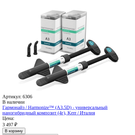
Артикул: 6306
В наличии
Гармонайз / Harmonize™ (А3.5D) - универсальный
наногибридный композит (4г), Kerr / Италия
Цена:
3 497 ₽
В корзину