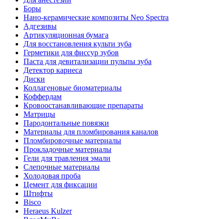
Боры
Нано-керамические композиты Neo Spectra
Адгезивы
Артикуляционная бумага
Для восстановления культи зуба
Герметики для фиссур зубов
Паста для девитализации пульпы зуба
Детектор кариеса
Диски
Коллагеновые биоматериалы
Коффердам
Кровоостанавливающие препараты
Матрицы
Пародонтальные повязки
Материалы для пломбирования каналов
Пломбировочные материалы
Прокладочные материалы
Гели для травления эмали
Слепочные материалы
Холодовая проба
Цемент для фиксации
Штифты
Bisco
Heraeus Kulzer