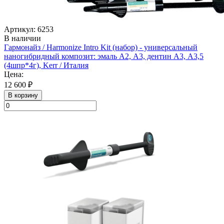
Артикул: 6253
В наличии
Гармонайз / Harmonize Intro Kit (набор) - универсальный
наногибридный композит: эмаль А2, А3, дентин А3, А3,5
(4шпр*4г), Kerr / Италия
Цена:
12 600 ₽
В корзину